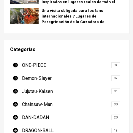
inspirados en lugares reales de todo el
mundo.
Una visita obligada para los fans
internacionales 7 Lugares de
Peregrinación de la Cazadora de
Demonios - La Guía Definitiva para Visitar
los Lugares Imprescindibles de Japón
Categorías
ONE-PIECE
94
Demon-Slayer
32
Jujutsu-Kaisen
31
Chainsaw-Man
30
DAN-DADAN
20
DRAGON-BALL
19