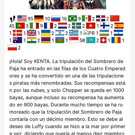
95
10
16
9
2
2
45
3
9
2
2
2
1
2
1
1
1
2
2
1
1
1
1
1
2
1
1
58
2
1
1
2
¡Hola! Soy KENTA. La tripulación del Sombrero de
Paja ha entrado en las filas de los Cuatro Emperad
ores y se ha convertido en una de las tripulacione
s piratas más renombradas. Sus recompensas está
n por las nubes, y solo Chopper se queda en 1000
bayas, aunque incluso su recompensa ha aumenta
do en 900 bayas. Durante mucho tiempo se ha ru
moreado que la tripulación del Sombrero de Paja
contaría con un décimo miembro. Esto se debe al
deseo de Luffy cuando se hizo a la mar por primer
a vez, diciendo que quería al menos diez miembro