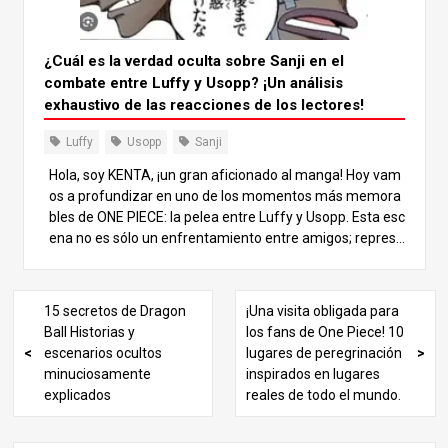
r en el capítulo 544 del arco Impel Down, donde Barbane
gra se refiere al despertar de una fruta del diablo de tipo
Zoan. Los usuarios de Zoan despiertos muestran una du
¿Cuál es la verdad oculta sobre Sanji en el
rabilidad y recuperación extraordinarias, superando a los
combate entre Luffy y Usopp? ¡Un análisis
usuarios típicos. Más tarde, en el capítulo 785 del arco de
exhaustivo de las reacciones de los lectores!
Dressrosa, Donquixote Doflamingo explica el despertar,
afirmando que permite al usuario “afectar a otros”. Lo d
Luffy
Usopp
Sanji
emuestra convirtiendo los edificios circundantes en cuer
Hola, soy KENTA, ¡un gran aficionado al manga! Hoy vam
das, lo que refuerza la importancia del despertar para m
os a profundizar en uno de los momentos más memora
uchos aficionados.
bles de ONE PIECE: la pelea entre Luffy y Usopp. Esta esc
ena no es sólo un enfrentamiento entre amigos; represe
nta un momento crucial de crecimiento de los personaje
s y de profundización de los vínculos. Exploremos la imp
ortancia de las tranquilas acciones de Sanji y disfrutemo
15 secretos de Dragon
¡Una visita obligada para
s juntos de este viaje emocional. 1. El trasfondo de la luc
Ball Historias y
los fans de One Piece! 10
ha entre Luffy y Usopp La pelea entre Luffy y Usopp gira
escenarios ocultos
lugares de peregrinación
en torno a su querido Going Merry. El Going Merry simboli
minuciosamente
inspirados en lugares
za sus aventuras y está lleno de recuerdos que han estr
explicados
reales de todo el mundo.
echado sus lazos como compañeros de tripulación. En la
historia, Luffy reconoce las limitaciones del barco y deci
de separarse, pero Usopp no puede aceptar esta decisió