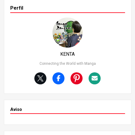
n. Este conflicto simboliza la confusión emocional de am
Perfil
bos personajes. 2. El desarrollo del combate y las reaccio
nes de los lectores A medida que la lucha se intensifica,
Luffy le dice a Usopp: “Sal del barco”. Es una declaración
chocante viniendo del habitualmente alegre Luffy, que d
eja en los lectores un profundo impacto emocional. En e
se momento, los lectores se preguntan: “¿De qué ha ser
vido toda su amistad?” y empatizan con las luchas emoc
KENTA
ionales de los personajes.
Connecting the World with Manga
Aviso