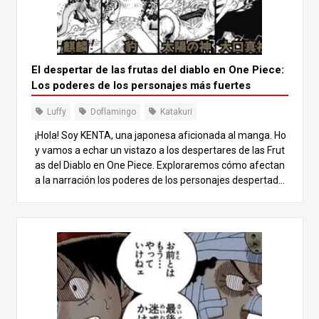
El despertar de las frutas del diablo en One Piece:
Los poderes de los personajes más fuertes
Luffy
Doflamingo
Katakuri
¡Hola! Soy KENTA, una japonesa aficionada al manga. Ho
y vamos a echar un vistazo a los despertares de las Frut
as del Diablo en One Piece. Exploraremos cómo afectan
a la narración los poderes de los personajes despertado
s y lo increíblemente fuertes que son. Acompáñame en
esta emocionante aventura en la que descubriremos jun
tos a los despertadores más fuertes. 1. ¿Qué es el despe
rtar de la fruta del diablo? El despertar de la Fruta del Dia
blo es una fase especial en la que el usuario comprende
y controla plenamente sus habilidades. Una vez que un u
suario alcanza este despertar, puede influir en los demá
s y en su entorno con sus poderes. Introducción inicial y a
ntecedentes La primera mención al despertar tiene luga