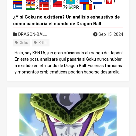
o del Tren Mugen. Les acompaña el Hashira de la Llama,
1
3
1
2
3
5
1
1
Kyojuro Rengoku. El principal antagonista es Enmu, Rang
1
2
1
79
1
1
o Inferior Uno, que atrapa a los pasajeros en sueños e int
¿Y si Goku no existiera? Un análisis exhaustivo de
enta destruir sus núcleos espirituales desde dentro de es
cómo cambiaría el mundo de Dragon Ball
os sueños.
DRAGON-BALL
Sep 15, 2024
Goku
Krillin
Hola, soy KENTA, ¡un gran aficionado al manga de Japón!
En este post, analizaré qué pasaría si Goku nunca hubier
a existido en el mundo de Dragon Ball. Escenas famosas
y momentos emblemáticos podrían haberse desarrollad
o de forma completamente distinta… Sumerjámonos en
este escenario “qué pasaría si…” y divirtámonos imagina
ndo un universo alternativo de Dragon Ball. La aventura d
e Bulma En la historia original, Bulma emprende su viaje
para encontrar las Bolas de Dragón usando su Radar Dra
gón. Encuentra una en casa de Gohan y le convence para
que se la dé. Pero, sin Goku, ¿cómo habría conseguido Bu
lma que Gohan le diera la Bola de Dragón? Es posible que
Gohan, al ser un anciano, hubiera sido indulgente con ell
a. Después de eso, sin Goku, Bulma habría sido atacada y