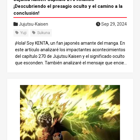
¡Descubriendo el presagio oculto y el camino a la
conclusión!
Jujutsu-Kaisen
Sep 29, 2024
Yuji
Sukuna
¡Hola! Soy KENTA, un fan japonés amante del manga. En
este artículo analizaré los impactantes acontecimientos
del capítulo 270 de Jujutsu Kaisen y el significado oculto
que esconden. También analizaré el mensaje que encier
ra el título, “El fin del sueño”, y cómo la batalla entre Yuji It
adori y Sukuna podría afectar a la historia. Juntos, nos su
mergiremos en las predicciones de lo que está por venir.
Prepárate para un análisis apasionante, ¡y quédate hasta
el final del artículo! El significado del título “El fin del sueñ
o” El título “El final del sueño” deja una fuerte impresión e
n los lectores, insinuando que la historia puede estar ace
rcándose a su conclusión. Sin embargo, detrás de él pue
de haber un significado más profundo. Si analizamos el
desarrollo de la historia hasta ahora, algunos pueden pe
nsar que los últimos acontecimientos parecen demasiad