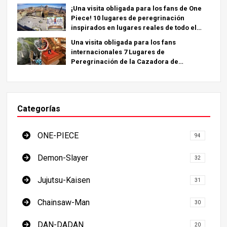
¡Una visita obligada para los fans de One
Piece! 10 lugares de peregrinación
inspirados en lugares reales de todo el
mundo.
Una visita obligada para los fans
internacionales 7 Lugares de
Peregrinación de la Cazadora de
Demonios - La Guía Definitiva para Visitar
los Lugares Imprescindibles de Japón
Categorías
ONE-PIECE
94
Demon-Slayer
32
Jujutsu-Kaisen
31
Chainsaw-Man
30
DAN-DADAN
20