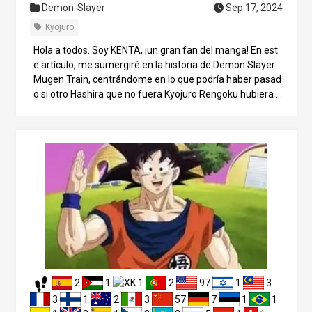
Demon-Slayer
Sep 17, 2024
Kyojuro
Hola a todos. Soy KENTA, ¡un gran fan del manga! En est
e artículo, me sumergiré en la historia de Demon Slayer:
Mugen Train, centrándome en lo que podría haber pasad
o si otro Hashira que no fuera Kyojuro Rengoku hubiera e
stado a bordo del tren. El arco argumental de Demon Sla
yer: Mugen Train es un episodio crucial en el que Tanjiro y
sus compañeros se hacen más fuertes. En el centro del
mismo se encuentra el Hashira de la Llama, Kyojuro Ren
goku, cuya valentía y resistencia final dejaron un impacto
duradero en los fans. Pero, ¿y si Rengoku no hubiera sido
el que murió? ¿Podría otro Hashira haber hecho el sacrifi
cio definitivo en su lugar? Exploremos este “y si…”. 1. Visi
ón general del arco del Tren Mugen y el papel de Kyojuro
Rengoku El arco del tren Mugen se estrenó como películ
a y se convirtió en un gran éxito. En esta historia, los mie
mbros del Cuerpo de Cazadores de Demonios, también c
2
1
1
2
97
1
3
onocidos como el “Escuadrón Kamaboko” (Tanjiro, Zenits
u, Inosuke y Nezuko), se enfrentan a los demonios a bord
3
1
2
3
57
7
1
1