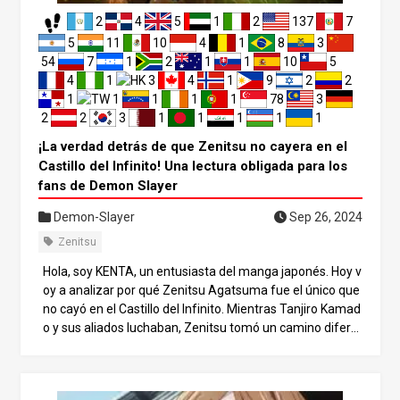
o convenientes. Por ejemplo, aunque parece que las cos
2
4
5
1
2
137
7
as se han calmado tras el rescate de Megumi Fushiguro
y la derrota de Sukuna, ¿es realmente así? Está surgiend
5
11
10
4
1
8
3
o la teoría de que Megumi podría estar “soñando”. ¿Y si el
54
7
1
2
1
1
10
5
mundo que creíamos real se está desarrollando en realid
4
1
3
4
1
9
2
2
ad dentro del sueño de Megumi? En este contexto, pued
1
1
1
1
1
78
3
e que el “sueño” no se refiera a un sueño literal, sino a un
2
2
3
1
1
1
1
1
a ilusión o esperanza mental.
¡La verdad detrás de que Zenitsu no cayera en el
Castillo del Infinito! Una lectura obligada para los
fans de Demon Slayer
Demon-Slayer
Sep 26, 2024
Zenitsu
Hola, soy KENTA, un entusiasta del manga japonés. Hoy v
oy a analizar por qué Zenitsu Agatsuma fue el único que
no cayó en el Castillo del Infinito. Mientras Tanjiro Kamad
o y sus aliados luchaban, Zenitsu tomó un camino difere
nte. Detrás se escondía una carta que Zenitsu recibió y u
na profunda historia de su crecimiento. Nos adentrarem
os en su relación con Kaigaku, en cómo cambió el corazó