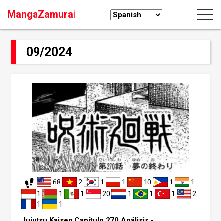
MangaZamurai
09/2024
68
2
1
1
10
1
1
1
1
1
20
1
1
1
2
1
1
Jujutsu Kaisen Capítulo 270 Análisis -