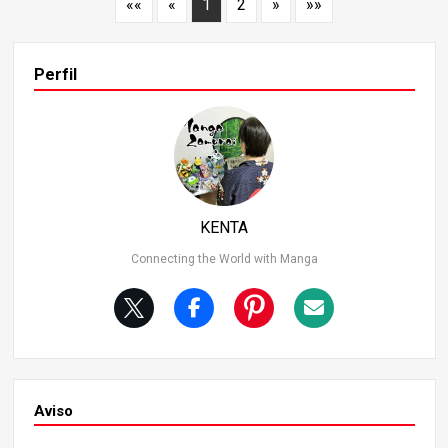
««
«
1
2
»
»»
n y no pudieron demostrar plenamente sus verdaderas h
abilidades. Examinaremos cómo cayeron víctimas de est
a inflación y exploraremos cuál podría haber sido su verd
Perfil
adero potencial. La primera víctima: El Guerrero de Name
k, Nail La primera víctima es Nail, el guerrero de Namek. A
pareció durante la Saga de Namek, era el más fuerte de l
os guerreros namekianos y servía como guardaespaldas
del Gran Anciano Guru. Su nivel de poder se midió en 42.
000, superando con creces al de Vegeta durante la Saga
Saiyan. Esta cifra sugiere que podría haber luchado al mi
smo nivel que Recoome o incluso miembros de la Fuerza
KENTA
Ginyu. Sin embargo, en la historia principal, su papel se re
Connecting the World with Manga
dujo a nada más que ganar tiempo contra la primera for
ma de Frieza. Nail no infligió ningún daño a Frieza, result
ó gravemente herido en la batalla y, en última instancia, s
e fusionó con Piccolo, poniendo fin a su viaje.
Aviso