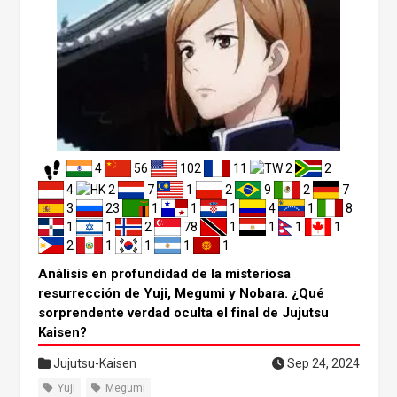
n de Zenitsu y en su nueva faceta, revelada a través de e
stos acontecimientos. Al final de este artículo, sentirás u
n mayor aprecio por Demon Slayer. ¡Sumerjámonos junt
os! Por qué Zenitsu no cayó en el Castillo del Infinito En el
arco del Castillo Infinito de Demon Slayer, vemos a la ma
yoría de los personajes principales caer en el Castillo Infi
nito. Sin embargo, Zenitsu Agatsuma no aparece en ning
una escena. A diferencia de los demás, él recibe un trato
diferente, y muchos fans se han dado cuenta de esta inc
4
56
102
11
2
2
oherencia. En este artículo analizaremos por qué Zenitsu
no cae en el castillo y qué significa esto para su personaj
4
2
7
1
2
9
2
7
e. Lo que más llama la atención de Zenitsu es que, mient
3
23
1
1
1
4
1
8
ras que otros personajes fueron absorbidos repentinam
1
1
2
78
1
1
1
1
ente por el castillo, Zenitsu pareció actuar por voluntad p
2
1
1
1
1
ropia. La sutil pista de esta escena reside en la carta que
Análisis en profundidad de la misteriosa
recibió Zenitsu, que desempeñó un papel importante en
resurrección de Yuji, Megumi y Nobara. ¿Qué
sus acciones.
sorprendente verdad oculta el final de Jujutsu
Kaisen?
Jujutsu-Kaisen
Sep 24, 2024
Yuji
Megumi