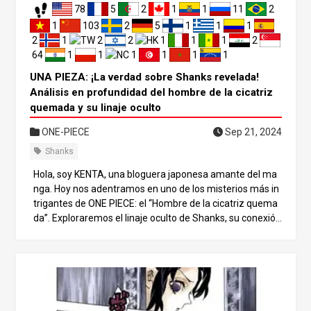
78
5
2
1
1
11
2
Además, la VIVRECARD ahonda en la historia de Bonney
y revela que procede de Mary Geoise. El contraste entre
1
103
2
5
1
1
1
su edad real y su apariencia desempeña un papel import
2
1
2
2
1
1
1
2
ante en el desarrollo de la historia, y su origen se explora
64
1
1
1
1
1
1
con mayor detalle a través de las cartas. El misterio del H
UNA PIEZA: ¡La verdad sobre Shanks revelada!
aki de Zoro A continuación, centrémonos en uno de los p
Análisis en profundidad del hombre de la cicatriz
untos más comentados: Roronoa Zoro y su Haki.
quemada y su linaje oculto
ONE-PIECE
Sep 21, 2024
Shanks
Hola, soy KENTA, una bloguera japonesa amante del ma
nga. Hoy nos adentramos en uno de los misterios más in
trigantes de ONE PIECE: el “Hombre de la cicatriz quema
da”. Exploraremos el linaje oculto de Shanks, su conexión
con Kaido e incluso sus chocantes vínculos con los Goros
ei. Este análisis desvelará algunas verdades sorprendent
es sobre esta misteriosa figura que seguro que te asom
brarán. ¡Adentrémonos juntos en este apasionante mun
do de teorías ONE PIECE! Shanks y la misteriosa silueta E
n el último capítulo de ONE PIECE (capítulo 1221), la apari