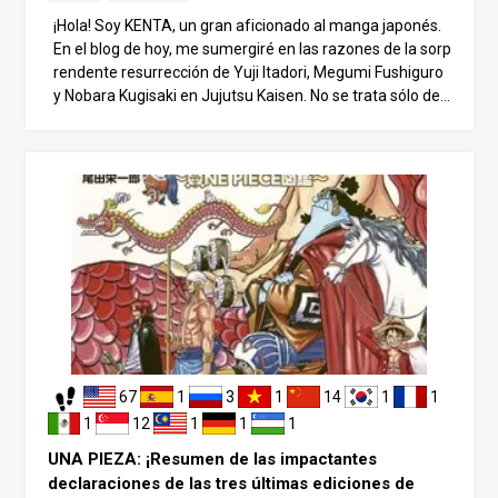
¡Hola! Soy KENTA, un gran aficionado al manga japonés.
En el blog de hoy, me sumergiré en las razones de la sorp
rendente resurrección de Yuji Itadori, Megumi Fushiguro
y Nobara Kugisaki en Jujutsu Kaisen. No se trata sólo de
un final afortunado y conveniente: ¡hay detalles ocultos y
verdades impactantes entre bastidores! Después de leer
lo, seguramente pensarás: “¡Esta persona debe ser un ge
nio por darse cuenta de esto!”. Preocupaciones sobre el f
inal de Jujutsu Kaisen Jujutsu Kaisen es conocido por su
narrativa oscura y seria, que rara vez ofrece finales felic
es. Gege Akutami, el autor, ha sometido a menudo a los
personajes a duros destinos. Por eso, cuando todos los e
studiantes de primer año sobreviven en la batalla final, r
esulta sorprendente e inquietante, y deja a los lectores p
reguntándose: “¿Es realmente así como acaba?”. El caso
de Nobara Kugisaki es especialmente intrigante. Sufrió g
67
1
3
1
14
1
1
raves heridas durante el incidente de Shibuya y había est
ado ausente de la historia durante mucho tiempo. Su reg
1
12
1
1
1
reso repentino y sin contratiempos justo antes de la bata
UNA PIEZA: ¡Resumen de las impactantes
lla final sorprendió a muchos lectores. La extraña resurre
declaraciones de las tres últimas ediciones de
cción de Nobara Hay varios misterios sin resolver en torn