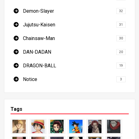
Demon-Slayer
32
Jujutsu-Kaisen
31
Chainsaw-Man
30
DAN-DADAN
20
DRAGON-BALL
19
Notice
3
Tags