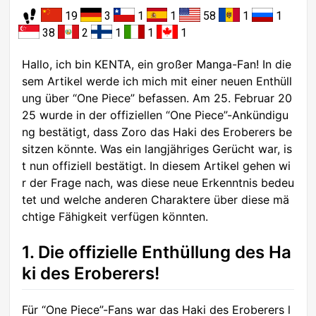
19
3
1
1
58
1
1
38
2
1
1
1
Hallo, ich bin KENTA, ein großer Manga-Fan! In die
sem Artikel werde ich mich mit einer neuen Enthüll
ung über “One Piece” befassen. Am 25. Februar 20
25 wurde in der offiziellen “One Piece”-Ankündigu
ng bestätigt, dass Zoro das Haki des Eroberers be
sitzen könnte. Was ein langjähriges Gerücht war, is
t nun offiziell bestätigt. In diesem Artikel gehen wi
r der Frage nach, was diese neue Erkenntnis bedeu
tet und welche anderen Charaktere über diese mä
chtige Fähigkeit verfügen könnten.
1. Die offizielle Enthüllung des Ha
ki des Eroberers!
Für “One Piece”-Fans war das Haki des Eroberers l