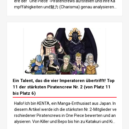
ere der “One Piece”-Piratencrews aufstellen und ihre Ka
mpffähigkeiten und魅力 (Charisma) genau analysieren.
Mit mehreren Kraftpaketen, die sogar die Vier Kaiser übe
rtreffen könnten, solltest du unbedingt bis zum Ende les
en, um zu sehen, wer am Ende die Nase vorn hat! In der
Welt von “One Piece” gibt es viele mächtige Charaktere,
aber die Nummer 2 der Piratencrews zeichnet sich beso
nders durch ihre immensen Kampffähigkeiten aus. Dies
e Charaktere entsprechen oft der Stärke ihres Kapitäns,
der in der Regel zu den stärksten Figuren wie den Vier Ka
isern oder den Sieben Kriegsherren der See gehört und e
ine wichtige Rolle für den Fortgang der Geschichte spielt.
In diesem Artikel befassen wir uns mit den stärksten Ch
arakteren der Nr. 2 und stellen die TOP 11 vor. Analysiere
Ein Talent, das die vier Imperatoren übertrifft! Top
n wir den Kampfstil und die Eigenschaften jedes einzeln
11 der stärksten Piratencrew Nr. 2 (von Platz 11
en, um herauszufinden, wer der Stärkste ist! Los geht’s
bis Platz 6)
mit der Rangliste! Das solltet ihr nicht verpassen! 5. Plat
Hallo! Ich bin KENTA, ein Manga-Enthusiast aus Japan. In
z: Sabo Sabo, die Nr. 2 der Revolutionsarmee, ist bekann
diesem Artikel werde ich die stärksten Nr. 2-Mitglieder ve
t als Luffys und Aces eingeschworener Bruder. Seine St
rschiedener Piratencrews in One Piece bewerten und an
ärke liegt in seinem Allround-Kampfstil, bei dem er Kam
alysieren. Von Killer und Bepo bis hin zu Katakuri und Kin
pfkünste, Waffen-Haki und die Kräfte der Mera Mera no
g werde ich auf ihre einzigartigen Stärken eingehen und
Mi (Flammen-Frucht), einer Logia-artigen Teufelsfrucht,