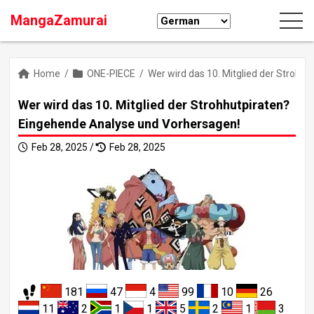
MangaZamurai
Home
/
ONE-PIECE
/
Wer wird das 10. Mitglied der Strohh
Wer wird das 10. Mitglied der Strohhutpiraten?
Eingehende Analyse und Vorhersagen!
Feb 28, 2025 /
Feb 28, 2025
181
47
4
99
10
26
11
2
1
1
5
2
1
3