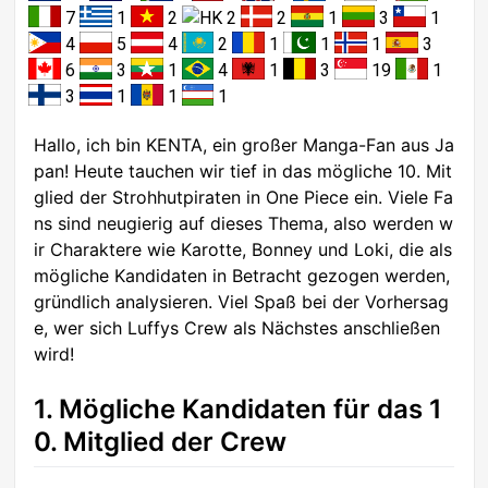
7
1
2
2
2
1
3
1
4
5
4
2
1
1
1
3
6
3
1
4
1
3
19
1
3
1
1
1
Hallo, ich bin KENTA, ein großer Manga-Fan aus Ja
pan! Heute tauchen wir tief in das mögliche 10. Mit
glied der Strohhutpiraten in One Piece ein. Viele Fa
ns sind neugierig auf dieses Thema, also werden w
ir Charaktere wie Karotte, Bonney und Loki, die als
mögliche Kandidaten in Betracht gezogen werden,
gründlich analysieren. Viel Spaß bei der Vorhersag
e, wer sich Luffys Crew als Nächstes anschließen
wird!
1. Mögliche Kandidaten für das 1
0. Mitglied der Crew