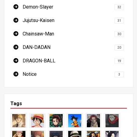
Demon-Slayer
32
Jujutsu-Kaisen
31
Chainsaw-Man
30
DAN-DADAN
20
DRAGON-BALL
19
Notice
3
Tags