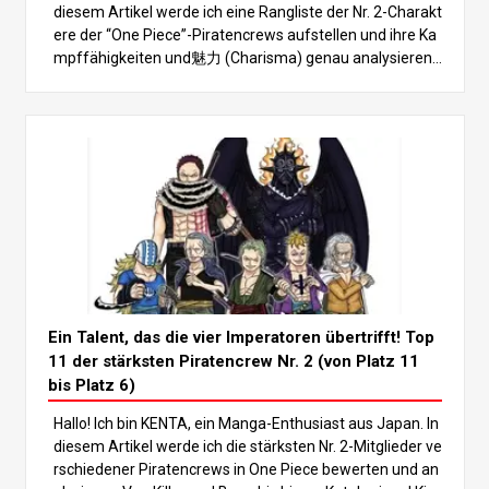
diesem Artikel werde ich eine Rangliste der Nr. 2-Charakt
ere der “One Piece”-Piratencrews aufstellen und ihre Ka
mpffähigkeiten und魅力 (Charisma) genau analysieren.
Mit mehreren Kraftpaketen, die sogar die Vier Kaiser übe
rtreffen könnten, solltest du unbedingt bis zum Ende les
en, um zu sehen, wer am Ende die Nase vorn hat! In der
Welt von “One Piece” gibt es viele mächtige Charaktere,
aber die Nummer 2 der Piratencrews zeichnet sich beso
nders durch ihre immensen Kampffähigkeiten aus. Dies
e Charaktere entsprechen oft der Stärke ihres Kapitäns,
der in der Regel zu den stärksten Figuren wie den Vier Ka
isern oder den Sieben Kriegsherren der See gehört und e
ine wichtige Rolle für den Fortgang der Geschichte spielt.
In diesem Artikel befassen wir uns mit den stärksten Ch
arakteren der Nr. 2 und stellen die TOP 11 vor. Analysiere
Ein Talent, das die vier Imperatoren übertrifft! Top
n wir den Kampfstil und die Eigenschaften jedes einzeln
11 der stärksten Piratencrew Nr. 2 (von Platz 11
en, um herauszufinden, wer der Stärkste ist! Los geht’s
bis Platz 6)
mit der Rangliste! Das solltet ihr nicht verpassen! 5. Plat
Hallo! Ich bin KENTA, ein Manga-Enthusiast aus Japan. In
z: Sabo Sabo, die Nr. 2 der Revolutionsarmee, ist bekann
diesem Artikel werde ich die stärksten Nr. 2-Mitglieder ve
t als Luffys und Aces eingeschworener Bruder. Seine St
rschiedener Piratencrews in One Piece bewerten und an
ärke liegt in seinem Allround-Kampfstil, bei dem er Kam