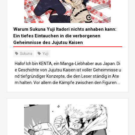
Warum Sukuna Yuji Itadori nichts anhaben kann:
Ein tiefes Eintauchen in die verborgenen
Geheimnisse des Jujutsu Kaisen
Sukuna
Yuji
Hallo! Ich bin KENTA, ein Manga-Liebhaber aus Japan. Di
e Geschichte von Jujutsu Kaisen ist voller Geheimnisse u
nd tiefgründiger Konzepte, die den Leser ständig in Ate
m halten. Vor allem die Kämpfe zwischen den Figuren e
ntziehen sich oft den Erwartungen, und es sind die klein
en Details, die das komplizierte Geflecht der Geschichte
bilden und unsere Neugierde wecken, tiefer zu graben. I
n diesem Beitrag werden wir uns auf ein bestimmtes Th
ema konzentrieren, das besonders hervorsticht: “Warum
Sukuna Yuji Itadori nicht berühren kann”. Wir werden die
Beziehung zwischen Yuji und Sukuna untersuchen und v
ersuchen, die Gründe dafür zu finden, warum Sukuna de