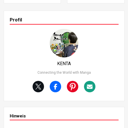
e Kapitel aufgehört hat, und konzentriert sich auf die wei
tere Geschichte von Yuji Itadori und Megumi Fushiguro. D
ie Erzählung offenbart Megumis Wunsch, eine Welt ohn
e unverdientes Unglück zu schaffen, ein Gefühl, das Yuji
Profil
zutiefst nachempfinden kann. Die Art und Weise, wie die
se Charaktere ihre Last in den Kampf tragen, findet bei
m Leser großen Anklang. Das Kapitel befasst sich auch
mit Yujis Überlegungen zum Tod seines Großvaters, die i
hn dazu bringen, seine eigenen Stärken und Schwächen
zu überdenken. Yuji verfügt zwar über eine beeindrucke
nde körperliche Kraft, aber er erkennt, wie schwierig es i
KENTA
st, sich in den Schmerz anderer einzufühlen. Durch die P
rüfungen des Kampfes entwickelt Yuji jedoch allmählich
Connecting the World with Manga
dieses Einfühlungsvermögen, was einen wichtigen Schri
tt in seiner Charakterentwicklung darstellt.
Hinweis