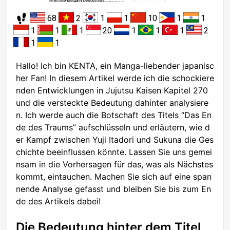
68
2
1
1
10
1
1
1
1
1
20
1
1
1
2
1
1
Hallo! Ich bin KENTA, ein Manga-liebender japanisc
her Fan! In diesem Artikel werde ich die schockiere
nden Entwicklungen in Jujutsu Kaisen Kapitel 270
und die versteckte Bedeutung dahinter analysiere
n. Ich werde auch die Botschaft des Titels “Das En
de des Traums” aufschlüsseln und erläutern, wie d
er Kampf zwischen Yuji Itadori und Sukuna die Ges
chichte beeinflussen könnte. Lassen Sie uns gemei
nsam in die Vorhersagen für das, was als Nächstes
kommt, eintauchen. Machen Sie sich auf eine span
nende Analyse gefasst und bleiben Sie bis zum En
de des Artikels dabei!
Die Bedeutung hinter dem Titel