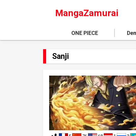
MangaZamurai
ONE PIECE
Dem
Sanji