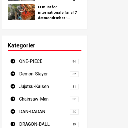
steder rundt om i
Et must for
verden!
internationale fans! 7
dæmondræber-
pilgrimssteder - den
ultimative guide til at
besøge Japans must-
see steder
Kategorier
ONE-PIECE
94
Demon-Slayer
32
Jujutsu-Kaisen
31
Chainsaw-Man
30
DAN-DADAN
20
DRAGON-BALL
19