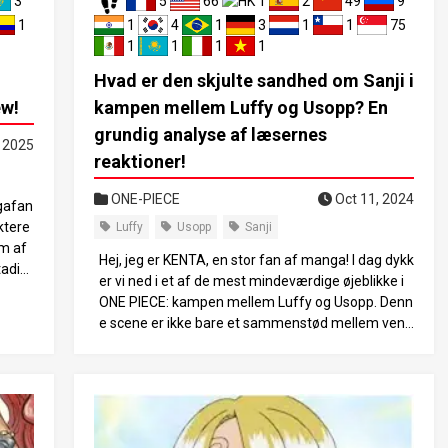
3
5
66
1
2
49
9
1
1
4
1
3
1
1
75
1
1
1
1
Hvad er den skjulte sandhed om Sanji i
ew!
kampen mellem Luffy og Usopp? En
grundig analyse af læsernes
 2025
reaktioner!
ONE-PIECE
Oct 11, 2024
gafan
aktere
Luffy
Usopp
Sanji
em af
Hej, jeg er KENTA, en stor fan af manga! I dag dykk
tadig
er vi ned i et af de mest mindeværdige øjeblikke i
vet o
ONE PIECE: kampen mellem Luffy og Usopp. Denn
s evn
e scene er ikke bare et sammenstød mellem venn
afdæk
er; den repræsenterer et afgørende øjeblik af kara
nlighe
ktervækst og uddybning af bånd. Lad os udforske,
 hvil
hvor vigtige Sanjis rolige handlinger var, og nyde d
rater
enne følelsesmæssige rejse sammen! 1. Baggrun
ns me
den for Luffy og Usopps kamp Kampen mellem L
hed o