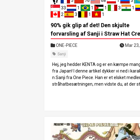
5
76
68
1
3
33
1
1
1
3
1
2
3
1
1
90% gik glip af det! Den skjulte
forvarsling af Sanji i Straw Hat Cr
ONE-PIECE
Mar 23,
Sanji
Hej, jeg hedder KENTA og er en kæmpe man
fra Japan! I denne artikel dykker vi ned i kar
n Sanji fra One Piece. Han er et elsket medl
stråhatbesætningen, men vidste du, at der s
er mange forvarsler om ham, som ikke er ble
pklaret endnu? Vi udforsker hans drøm, han
er og mysteriet om hans ildkræfter. Lad os 
ke Sanjis mysterier sammen! 1. Sanjis perso
d og karaktertræk Lad os starte med at se på,
ken slags karakter Sanji er. Sanji er stråhatpi
nes kok og er en fremragende kok. Et af ha
st bemærkelsesværdige træk er hans venlig