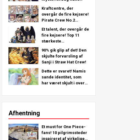
venstre arm - en
Kraftcentre, der
dybdegående analyse
overgår de fire kejsere!
fra det seneste kapitel!
Pirate Crew No.2
Stærkeste placeringer
Et talent, der overgår de
TOP 11 (fra 5. til 1.)
fire kejsere! Top 11
stærkeste
piratbesætning nr. 2-
90% gik glip af det! Den
karakterer (fra 11. til 6.
skjulte forvarsling af
plads)
Sanji i Straw Hat Crew!
Dette er svaret! Namis
sande identitet, som
har været skjult i over
25 år!
Afhentning
Et must for One Piece-
fans! 10 pilgrimssteder
inspireret af virkelige