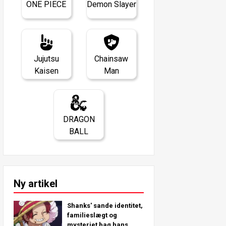
ONE PIECE
Demon Slayer
Jujutsu
Chainsaw
Kaisen
Man
DRAGON
BALL
Ny artikel
Shanks' sande identitet,
familieslægt og
mysteriet bag hans